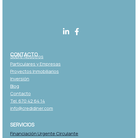
CONTACTO
Sobre Nosotros
Particulares y Empresas
Proyectos Inmobiliarios
Inversión
Blog
Contacto
Tel. 670 42 64 14
info@credidiner.com
SERVICIOS
Financiación Urgente Circulante